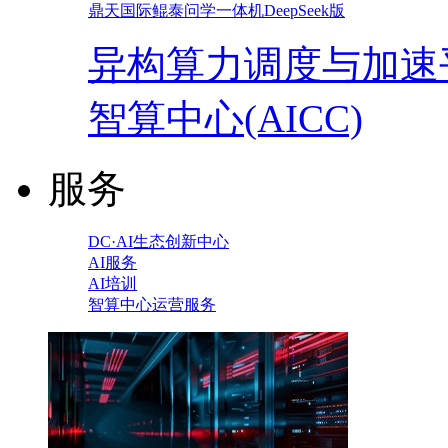
鼎天国际鲲泰问学一体机DeepSeek版
异构算力调度与加速
智算中心(AICC)
服务
DC·AI生态创新中心
AI服务
AI培训
智算中心运营服务